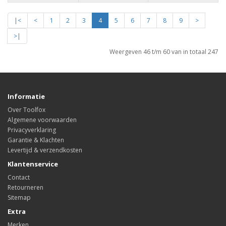
|<
<
1
2
3
4
5
6
7
8
9
>
>|
Weergeven 46 t/m 60 van in totaal 247
Informatie
Over Toolfox
Algemene voorwaarden
Privacyverklaring
Garantie & Klachten
Levertijd & verzendkosten
Klantenservice
Contact
Retourneren
Sitemap
Extra
Merken