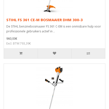
STIHL FS 361 CE-M BOSMAAIER DHM 300-3
De STIHL benzinebosmaaier FS 361 C-EM is een onmisbare hulp voor
professionele gebruikers actief in ..
960,00€
Excl. BTW:793,39€