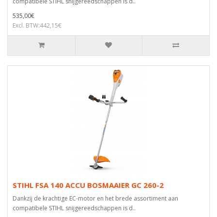
compatibele STIHL snijgereedschappen is d..
535,00€
Excl. BTW:442,15€
STIHL FSA 140 ACCU BOSMAAIER GC 260-2
Dankzij de krachtige EC-motor en het brede assortiment aan
compatibele STIHL snijgereedschappen is d..