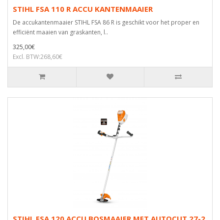
STIHL FSA 110 R ACCU KANTENMAAIER
De accukantenmaaier STIHL FSA 86 R is geschikt voor het proper en
efficiënt maaien van graskanten, l..
325,00€
Excl. BTW:268,60€
STIHL FSA 120 ACCU BOSMAAIER MET AUTOCUT 27-2