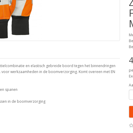
Me
Be
Be
4
ielcombinatie en elastisch gebreide boord tegen het binnendringen
pe
bijv. voor werkzaamheden in de boomverzorging. Komt overeen met EN
Ex
Aa
l en spanen
ussen in de boomverzorging