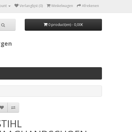
ount
Verlanglijst (0)
Winkelwagen
Afrekenen
0 product(en) - 0,00€
rgen
STIHL