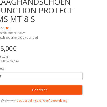
ZAAGHANDSCHOEN
FUNCTION PROTECT
MS MT 8 S
rk:
Stihl
stelnummer:70325
schikbaarheid:Op voorraad
5,00€
rstuks
cl. BTW:37,19€
ntal
Bestellen
0 beoordeling(en)
/
Geef beoordeling