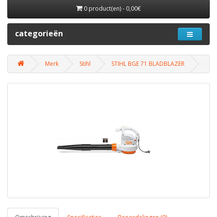
0 product(en) - 0,00€
categorieën
Merk
Stihl
STIHL BGE 71 BLADBLAZER