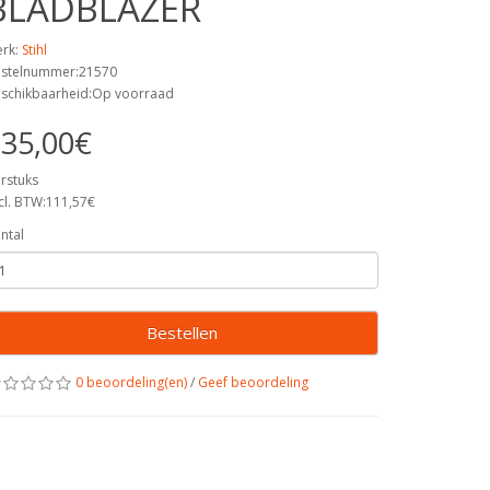
BLADBLAZER
rk:
Stihl
stelnummer:21570
schikbaarheid:Op voorraad
35,00€
rstuks
cl. BTW:111,57€
ntal
Bestellen
0 beoordeling(en)
/
Geef beoordeling