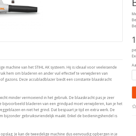
Me
Be
Be
1
pe
Ex
Aa
ge machine van het STIHL AK systeem. Hij is ideaal voor veeleisende
uik hem om bladeren en ander vuil effectief te verwijderen van
n of gazons. Deze accubladblazer biedt een constante blaaskracht
ewicht minder vermoeiend in het gebruik. De blaaskracht pas je zeer
ls je bijvoorbeeld bladeren van een grindpad moet verwijderen, kan je het
geblazen en niet het grind. Dat bespaart je tijd en extra werk. De
 bijzonder gebruiksvriendelijk maakt. Enkel de bedieningshendel is
 opslag. Je kan de tweedelige machine dus eenvoudig opbergen in je