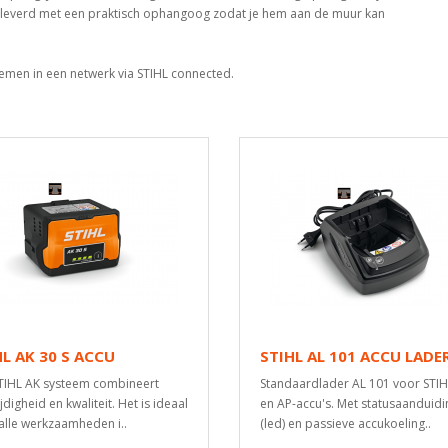
eleverd met een praktisch ophangoog zodat je hem aan de muur kan
emen in een netwerk via STIHL connected.
HL AK 30 S ACCU
STIHL AL 101 ACCU LADE
TIHL AK systeem combineert
Standaardlader AL 101 voor STIH
jdigheid en kwaliteit. Het is ideaal
en AP-accu's. Met statusaanduidi
alle werkzaamheden i..
(led) en passieve accukoeling..