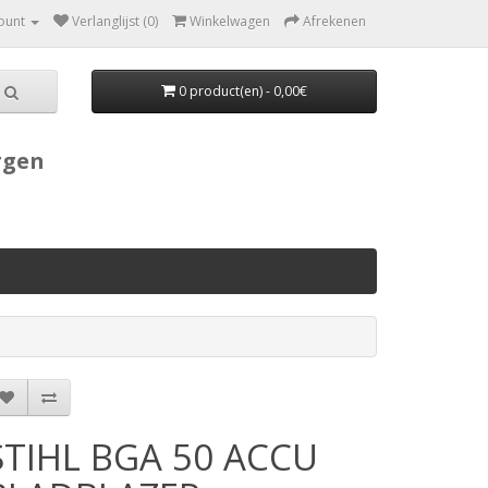
ount
Verlanglijst (0)
Winkelwagen
Afrekenen
0 product(en) - 0,00€
rgen
STIHL BGA 50 ACCU