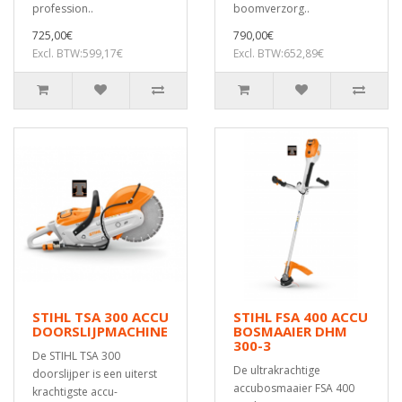
profession..
boomverzorg..
725,00€
790,00€
Excl. BTW:599,17€
Excl. BTW:652,89€
STIHL TSA 300 ACCU
STIHL FSA 400 ACCU
DOORSLIJPMACHINE
BOSMAAIER DHM
300-3
De STIHL TSA 300
De ultrakrachtige
doorslijper is een uiterst
accubosmaaier FSA 400
krachtigste accu-