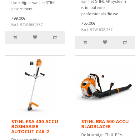
van het STIHL AP systeem
doorslijper van het STIHL
is ideaal voor
assortiment. ..
professionals die we..
799,00€
765,00€
Excl. BTW:660,33€
Excl. BTW:632,23€
STIHL FSA 400 ACCU
STIHL BRA 500 ACCU
BOSMAAIER
BLADBLAZER
AUTOCUT C46-2
De krachtige STIHL BRA
De ultrakrachtige