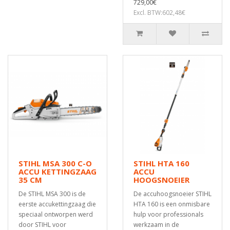
729,00€
Excl. BTW:602,48€
STIHL MSA 300 C-O
STIHL HTA 160
ACCU KETTINGZAAG
ACCU
35 CM
HOOGSNOEIER
De STIHL MSA 300 is de
De accuhoogsnoeier STIHL
eerste accukettingzaag die
HTA 160 is een onmisbare
speciaal ontworpen werd
hulp voor professionals
door STIHL voor
werkzaam in de