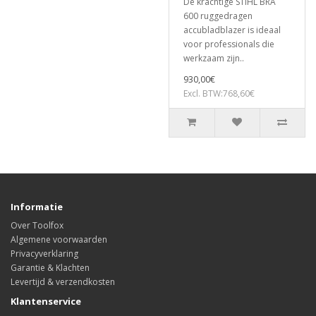
De krachtige STIHL BRA
600 ruggedragen
accubladblazer is ideaal
voor professionals die
werkzaam zijn..
930,00€
Excl. BTW:768,60€
Informatie
Over Toolfox
Algemene voorwaarden
Privacyverklaring
Garantie & Klachten
Levertijd & verzendkosten
Klantenservice