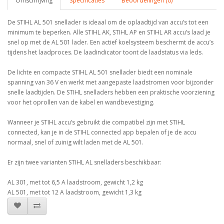
Omschrijving
Specificaties
Beoordelingen (0)
De STIHL AL 501 snellader is ideaal om de oplaadtijd van accu’s tot een
minimum te beperken. Alle STIHL AK, STIHL AP en STIHL AR accu’s laad je
snel op met de AL 501 lader. Een actief koelsysteem beschermt de accu’s
tijdens het laadproces. De laadindicator toont de laadstatus via leds.
De lichte en compacte STIHL AL 501 snellader biedt een nominale
spanning van 36 V en werkt met aangepaste laadstromen voor bijzonder
snelle laadtijden. De STIHL snelladers hebben een praktische voorziening
voor het oprollen van de kabel en wandbevestiging.
Wanneer je STIHL accu’s gebruikt die compatibel zijn met STIHL
connected, kan je in de STIHL connected app bepalen of je de accu
normaal, snel of zuinig wilt laden met de AL 501.
Er zijn twee varianten STIHL AL snelladers beschikbaar:
AL 301, met tot 6,5 A laadstroom, gewicht 1,2 kg
AL 501, met tot 12 A laadstroom, gewicht 1,3 kg