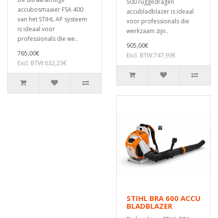
500 ruggedragen
accubosmaaier FSA 400
accubladblazer is ideaal
van het STIHL AP systeem
voor professionals die
is ideaal voor
werkzaam zijn..
professionals die we..
905,00€
765,00€
Excl. BTW:747,93€
Excl. BTW:632,23€
STIHL BRA 600 ACCU
BLADBLAZER