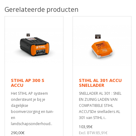
Gerelateerde producten
STIHL AP 300 S
STIHL AL 301 ACCU
ACCU
SNELLADER
Het STIHL AP systeem
SNELLADER AL 301 : SNEL
ondersteunt je bij je
EN ZUINIG LADEN VAN
dagelijkse
COMPATIBELE STIHL
boomverzorging en tuin-
ACCU’SDe snelladers AL
en
301 van STIHL i..
landschapsonderhoud..
103,95€
290,00€
Excl. BTW:85,91€