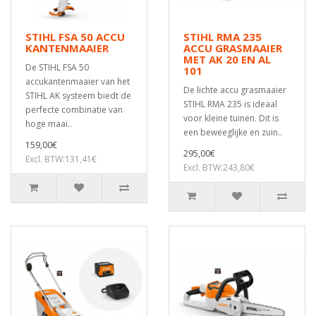
STIHL FSA 50 ACCU
STIHL RMA 235
KANTENMAAIER
ACCU GRASMAAIER
MET AK 20 EN AL
De STIHL FSA 50
101
accukantenmaaier van het
De lichte accu grasmaaier
STIHL AK systeem biedt de
STIHL RMA 235 is ideaal
perfecte combinatie van
voor kleine tuinen. Dit is
hoge maai..
een beweeglijke en zuin..
159,00€
295,00€
Excl. BTW:131,41€
Excl. BTW:243,80€