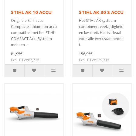
STIHL AK 10 ACCU
STIHL AK 30 S ACCU
Originele Stihl accu
Het STIHL AK systeem
Compacte lithium-ion accu
combineert veelzijdigheid
compatibel met het STIHL
en kwaliteit. Het is ideaal
COMPACT AccuSysteem
voor alle werkzaamheden
met een ..
i..
81,95€
156,95€
Excl. BTW:67,73€
Excl. BTW:129,71€