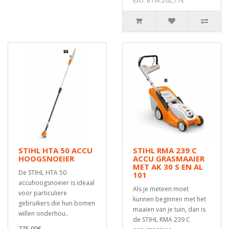
Excl. BTW:262,77€
STIHL HTA 50 ACCU
STIHL RMA 239 C
HOOGSNOEIER
ACCU GRASMAAIER
MET AK 30 S EN AL
De STIHL HTA 50
101
accuhoogsnoeier is ideaal
Als je meteen moet
voor particuliere
kunnen beginnen met het
gebruikers die hun bomen
maaien van je tuin, dan is
willen onderhou..
de STIHL RMA 239 C
275,00€