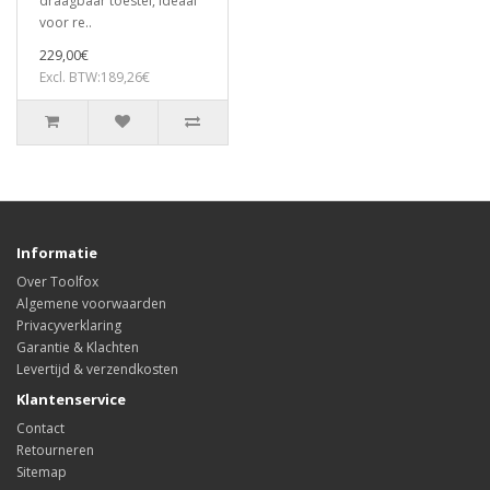
draagbaar toestel, ideaal
voor re..
229,00€
Excl. BTW:189,26€
Informatie
Over Toolfox
Algemene voorwaarden
Privacyverklaring
Garantie & Klachten
Levertijd & verzendkosten
Klantenservice
Contact
Retourneren
Sitemap