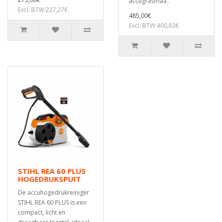
accugrasmaa..
Excl. BTW:227,27€
485,00€
Excl. BTW:400,83€
STIHL REA 60 PLUS
HOGEDRUKSPUIT
De accuhogedrukreiniger
STIHL REA 60 PLUS is een
compact, licht en