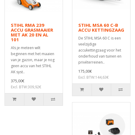
STIHL RMA 239
STIHL MSA 60 C-B
ACCU GRASMAAIER
ACCU KETTINGZAAG
MET AK 20 EN AL
De STIHL MSA 60 C is een
101
veelzijdige
Als je meteen wilt
accukettingzaag voor het
beginnen met het maaien
onderhoud van tuinen en
van je gazon, maar je nog
privéterreinen..
geen accu van het STIHL
175,00€
AK syst..
Excl. BTW:144,63€
375,00€
Excl. BTW:309,92€