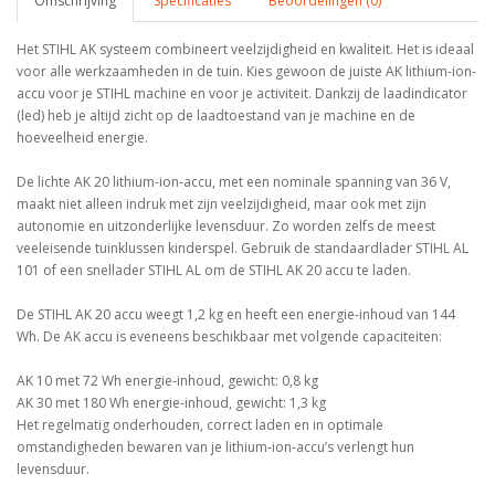
Omschrijving
Specificaties
Beoordelingen (0)
Het STIHL AK systeem combineert veelzijdigheid en kwaliteit. Het is ideaal
voor alle werkzaamheden in de tuin. Kies gewoon de juiste AK lithium-ion-
accu voor je STIHL machine en voor je activiteit. Dankzij de laadindicator
(led) heb je altijd zicht op de laadtoestand van je machine en de
hoeveelheid energie.
De lichte AK 20 lithium-ion-accu, met een nominale spanning van 36 V,
maakt niet alleen indruk met zijn veelzijdigheid, maar ook met zijn
autonomie en uitzonderlijke levensduur. Zo worden zelfs de meest
veeleisende tuinklussen kinderspel. Gebruik de standaardlader STIHL AL
101 of een snellader STIHL AL om de STIHL AK 20 accu te laden.
De STIHL AK 20 accu weegt 1,2 kg en heeft een energie-inhoud van 144
Wh. De AK accu is eveneens beschikbaar met volgende capaciteiten:
AK 10 met 72 Wh energie-inhoud, gewicht: 0,8 kg
AK 30 met 180 Wh energie-inhoud, gewicht: 1,3 kg
Het regelmatig onderhouden, correct laden en in optimale
omstandigheden bewaren van je lithium-ion-accu’s verlengt hun
levensduur.