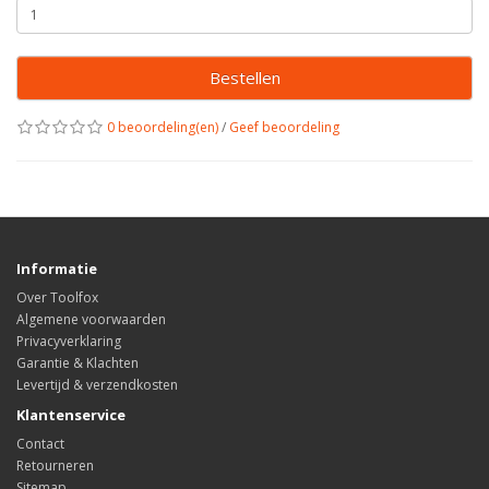
Bestellen
0 beoordeling(en)
/
Geef beoordeling
Informatie
Over Toolfox
Algemene voorwaarden
Privacyverklaring
Garantie & Klachten
Levertijd & verzendkosten
Klantenservice
Contact
Retourneren
Sitemap