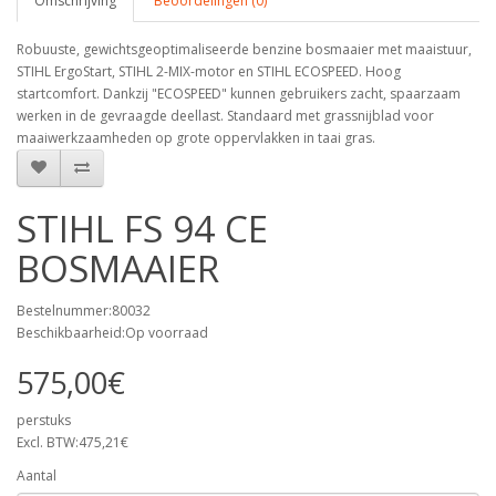
Omschrijving
Beoordelingen (0)
Robuuste, gewichtsgeoptimaliseerde benzine bosmaaier met maaistuur,
STIHL ErgoStart, STIHL 2-MIX-motor en STIHL ECOSPEED. Hoog
startcomfort. Dankzij "ECOSPEED" kunnen gebruikers zacht, spaarzaam
werken in de gevraagde deellast. Standaard met grassnijblad voor
maaiwerkzaamheden op grote oppervlakken in taai gras.
STIHL FS 94 CE
BOSMAAIER
Bestelnummer:80032
Beschikbaarheid:Op voorraad
575,00€
perstuks
Excl. BTW:475,21€
Aantal