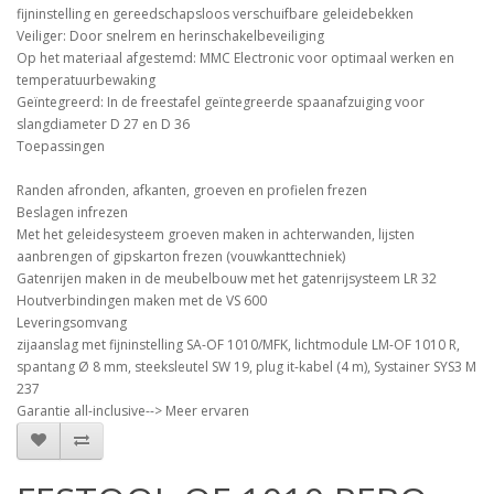
fijninstelling en gereedschapsloos verschuifbare geleidebekken
Veiliger: Door snelrem en herinschakelbeveiliging
Op het materiaal afgestemd: MMC Electronic voor optimaal werken en
temperatuurbewaking
Geïntegreerd: In de freestafel geïntegreerde spaanafzuiging voor
slangdiameter D 27 en D 36
Toepassingen
Randen afronden, afkanten, groeven en profielen frezen
Beslagen infrezen
Met het geleidesysteem groeven maken in achterwanden, lijsten
aanbrengen of gipskarton frezen (vouwkanttechniek)
Gatenrijen maken in de meubelbouw met het gatenrijsysteem LR 32
Houtverbindingen maken met de VS 600
Leveringsomvang
zijaanslag met fijninstelling SA-OF 1010/MFK, lichtmodule LM-OF 1010 R,
spantang Ø 8 mm, steeksleutel SW 19, plug it-kabel (4 m), Systainer SYS3 M
237
Garantie all-inclusive--> Meer ervaren