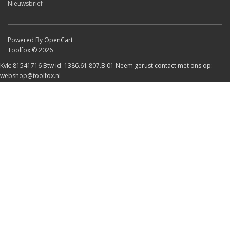
Nieuwsbrief
Powered By OpenCart
Toolfox © 2026
Kvk: 81541716 Btw id: 1386.61.807.B.01 Neem gerust contact met ons op:
webshop@toolfox.nl