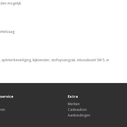
eden mogelijk
cirkelzaag
linterbeveiliging, kijkvenster, stofopvangzak, inbussleutel SW 5, in
service
Extra
Merken
ren
Cadeaubon
Aanbiedingen