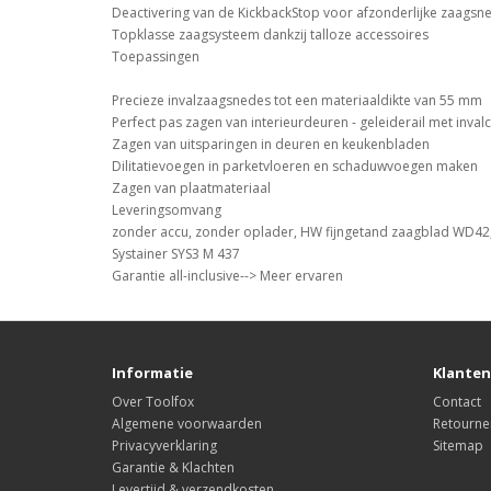
Deactivering van de KickbackStop voor afzonderlijke zaagsn
Topklasse zaagsysteem dankzij talloze accessoires
Toepassingen
Precieze invalzaagsnedes tot een materiaaldikte van 55 mm
Perfect pas zagen van interieurdeuren - geleiderail met inval
Zagen van uitsparingen in deuren en keukenbladen
Dilitatievoegen in parketvloeren en schaduwvoegen maken
Zagen van plaatmateriaal
Leveringsomvang
zonder accu, zonder oplader, HW fijngetand zaagblad WD42, sp
Systainer SYS3 M 437
Garantie all-inclusive--> Meer ervaren
Informatie
Klanten
Over Toolfox
Contact
Algemene voorwaarden
Retourne
Privacyverklaring
Sitemap
Garantie & Klachten
Levertijd & verzendkosten