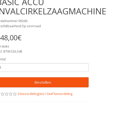
BASIC ACCU
INVALCIRKELZAAGMACHINE
stelnummer:99266
schikbaarheid:Op voorraad
48,00€
rstuks
cl. BTW:535,54€
ntal
Bestellen
0 beoordeling(en)
/
Geef beoordeling