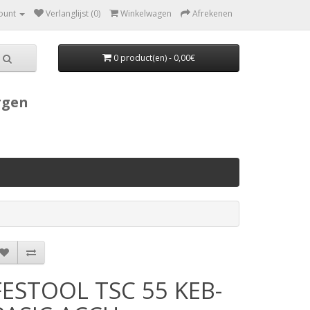
ount
Verlanglijst (0)
Winkelwagen
Afrekenen
0 product(en) - 0,00€
rgen
FESTOOL TSC 55 KEB-