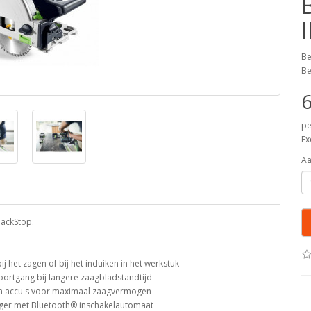
Be
Be
6
pe
Ex
Aa
backStop.
j het zagen of bij het induiken in het werkstuk
oortgang bij langere zaagbladstandtijd
on accu's voor maximaal zaagvermogen
uiger met Bluetooth® inschakelautomaat