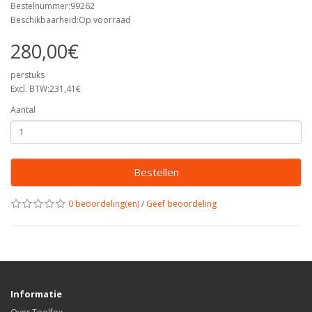
Bestelnummer:99262
Beschikbaarheid:Op voorraad
280,00€
perstuks
Excl. BTW:231,41€
Aantal
Bestellen
0 beoordeling(en)
/
Geef beoordeling
Informatie