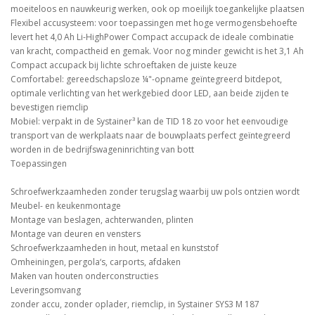
moeiteloos en nauwkeurig werken, ook op moeilijk toegankelijke plaatsen
Flexibel accusysteem: voor toepassingen met hoge vermogensbehoefte
levert het 4,0 Ah Li-HighPower Compact accupack de ideale combinatie
van kracht, compactheid en gemak. Voor nog minder gewicht is het 3,1 Ah
Compact accupack bij lichte schroeftaken de juiste keuze
Comfortabel: gereedschapsloze ¼"-opname geïntegreerd bitdepot,
optimale verlichting van het werkgebied door LED, aan beide zijden te
bevestigen riemclip
Mobiel: verpakt in de Systainer³ kan de TID 18 zo voor het eenvoudige
transport van de werkplaats naar de bouwplaats perfect geïntegreerd
worden in de bedrijfswageninrichting van bott
Toepassingen
Schroefwerkzaamheden zonder terugslag waarbij uw pols ontzien wordt
Meubel- en keukenmontage
Montage van beslagen, achterwanden, plinten
Montage van deuren en vensters
Schroefwerkzaamheden in hout, metaal en kunststof
Omheiningen, pergola‘s, carports, afdaken
Maken van houten onderconstructies
Leveringsomvang
zonder accu, zonder oplader, riemclip, in Systainer SYS3 M 187