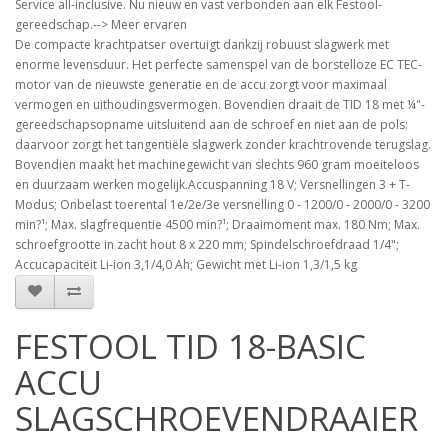
Service all-inclusive. Nu nieuw en vast verbonden aan elk Festool-
gereedschap.--> Meer ervaren
De compacte krachtpatser overtuigt dankzij robuust slagwerk met
enorme levensduur. Het perfecte samenspel van de borstelloze EC TEC-
motor van de nieuwste generatie en de accu zorgt voor maximaal
vermogen en uithoudingsvermogen. Bovendien draait de TID 18 met ¼"-
gereedschapsopname uitsluitend aan de schroef en niet aan de pols:
daarvoor zorgt het tangentiële slagwerk zonder krachtrovende terugslag.
Bovendien maakt het machinegewicht van slechts 960 gram moeiteloos
en duurzaam werken mogelijk.Accuspanning 18 V; Versnellingen 3 + T-
Modus; Onbelast toerental 1e/2e/3e versnelling 0 - 1200/0 - 2000/0 - 3200
min?¹; Max. slagfrequentie 4500 min?¹; Draaimoment max. 180 Nm; Max.
schroefgrootte in zacht hout 8 x 220 mm; Spindelschroefdraad 1/4";
Accucapaciteit Li-ion 3,1/4,0 Ah; Gewicht met Li-ion 1,3/1,5 kg
FESTOOL TID 18-BASIC
ACCU
SLAGSCHROEVENDRAAIER