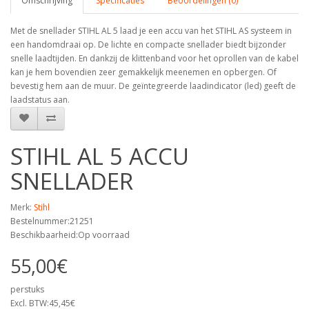
Omschrijving
Specificaties
Beoordelingen (0)
Met de snellader STIHL AL 5 laad je een accu van het STIHL AS systeem in
een handomdraai op. De lichte en compacte snellader biedt bijzonder
snelle laadtijden. En dankzij de klittenband voor het oprollen van de kabel
kan je hem bovendien zeer gemakkelijk meenemen en opbergen. Of
bevestig hem aan de muur. De geïntegreerde laadindicator (led) geeft de
laadstatus aan.
STIHL AL 5 ACCU
SNELLADER
Merk:
Stihl
Bestelnummer:21251
Beschikbaarheid:Op voorraad
55,00€
perstuks
Excl. BTW:45,45€