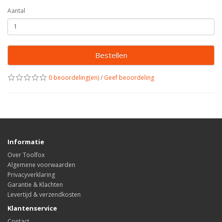
Aantal
Bestellen
0 beoordeling(en)
/
Geef beoordeling
Informatie
Over Toolfox
Algemene voorwaarden
Privacyverklaring
Garantie & Klachten
Levertijd & verzendkosten
Klantenservice
Contact