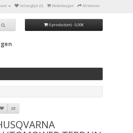
ount
Verlanglijst (0)
Winkelwagen
Afrekenen
0 product(en) - 0,00€
rgen
HUSQVARNA