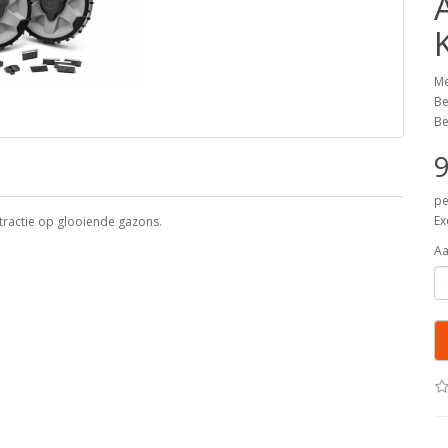
Me
Be
Be
9
pe
Ex
 tractie op glooiende gazons.
Aa