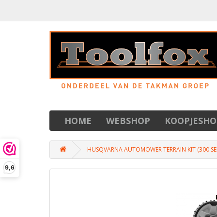
HOME
WEBSHOP
KOOPJESHO
HUSQVARNA AUTOMOWER TERRAIN KIT (300 SER
9,6