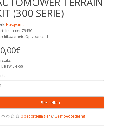
AUTOMOWER TERRAIN
KIT (300 SERIE)
rk:
Husqvarna
stelnummer:79436
schikbaarheid:Op voorraad
0,00€
rstuks
cl. BTW:74,38€
ntal
Bestellen
0 beoordeling(en)
/
Geef beoordeling