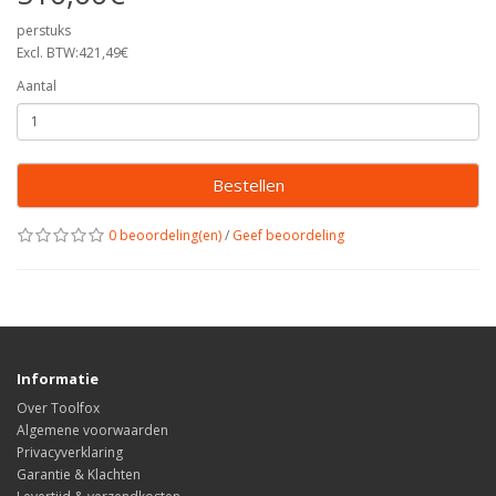
perstuks
Excl. BTW:421,49€
Aantal
Bestellen
0 beoordeling(en)
/
Geef beoordeling
Informatie
Over Toolfox
Algemene voorwaarden
Privacyverklaring
Garantie & Klachten