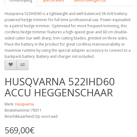
Omschrijving
Specificaties
Beoordelingen (0)
Husqvarna 522iHD60 is a lightweight and well-balanced 36 Volt battery-
powered hedge trimmer for full-time professional use. Power-equivalent
to a petrol hedge trimmer. Optimised for more frequent trimming, this
cordless hedge trimmer features a high-speed gear and 60 cm double-
sided cutter bar with sharp, trim cutting blades, grinded on three sides.
Place the battery in the product for great cordless manoeuvrability or
maximise runtime by using the special adapter accessory to connect to a
backpack battery. Battery and charger not included.
HUSQVARNA 522IHD60
ACCU HEGGENSCHAAR
Merk:
Husqvarna
Bestelnummer:78011
Beschikbaarheid:Op voorraad
569,00€