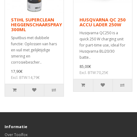
STIHL SUPERCLEAN
HUSQVARNA QC 250
HEGGENSCHAARSPRAY
ACCU LADER 250W
300ML
Husqvarna QC250 is a
Spuitbus met dubbele
quick 250 W charging unit
functie: Oplossen van hars
for part-time use, ideal for
en vuil met gelijktijdige
Husqvarna BLi20/30
smering en
batte..
corrosiebescher..
85,00€
17,90€
Excl. BTW:70,25€
Excl. BTW:14,79€
Informatie
Over Toolfox