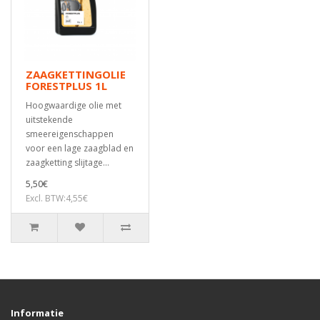
ZAAGKETTINGOLIE
FORESTPLUS 1L
Hoogwaardige olie met
uitstekende
smeereigenschappen
voor een lage zaagblad en
zaagketting slijtage...
5,50€
Excl. BTW:4,55€
Informatie