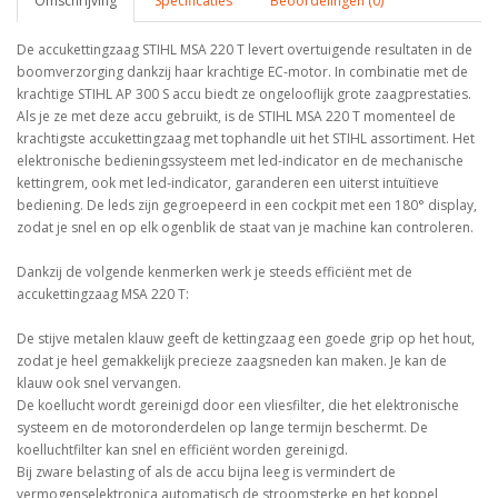
Omschrijving
Specificaties
Beoordelingen (0)
De accukettingzaag STIHL MSA 220 T levert overtuigende resultaten in de
boomverzorging dankzij haar krachtige EC-motor. In combinatie met de
krachtige STIHL AP 300 S accu biedt ze ongelooflijk grote zaagprestaties.
Als je ze met deze accu gebruikt, is de STIHL MSA 220 T momenteel de
krachtigste accukettingzaag met tophandle uit het STIHL assortiment. Het
elektronische bedieningssysteem met led-indicator en de mechanische
kettingrem, ook met led-indicator, garanderen een uiterst intuïtieve
bediening. De leds zijn gegroepeerd in een cockpit met een 180° display,
zodat je snel en op elk ogenblik de staat van je machine kan controleren.
Dankzij de volgende kenmerken werk je steeds efficiënt met de
accukettingzaag MSA 220 T:
De stijve metalen klauw geeft de kettingzaag een goede grip op het hout,
zodat je heel gemakkelijk precieze zaagsneden kan maken. Je kan de
klauw ook snel vervangen.
De koellucht wordt gereinigd door een vliesfilter, die het elektronische
systeem en de motoronderdelen op lange termijn beschermt. De
koelluchtfilter kan snel en efficiënt worden gereinigd.
Bij zware belasting of als de accu bijna leeg is vermindert de
vermogenselektronica automatisch de stroomsterke en het koppel