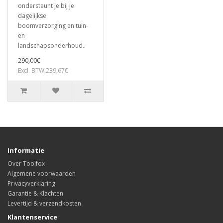
ondersteunt je bij je
dagelijkse
boomverzorging en tuin-
en
landschapsonderhoud..
290,00€
Excl. BTW:239,67€
Informatie
Over Toolfox
Algemene voorwaarden
Privacyverklaring
Garantie & Klachten
Levertijd & verzendkosten
Klantenservice