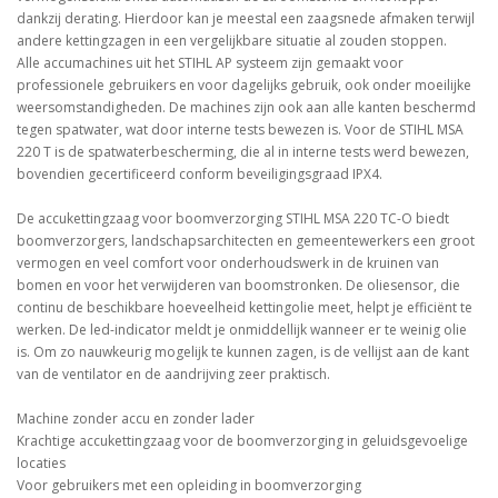
dankzij derating. Hierdoor kan je meestal een zaagsnede afmaken terwijl
andere kettingzagen in een vergelijkbare situatie al zouden stoppen.
Alle accumachines uit het STIHL AP systeem zijn gemaakt voor
professionele gebruikers en voor dagelijks gebruik, ook onder moeilijke
weersomstandigheden. De machines zijn ook aan alle kanten beschermd
tegen spatwater, wat door interne tests bewezen is. Voor de STIHL MSA
220 T is de spatwaterbescherming, die al in interne tests werd bewezen,
bovendien gecertificeerd conform beveiligingsgraad IPX4.
De accukettingzaag voor boomverzorging STIHL MSA 220 TC-O biedt
boomverzorgers, landschapsarchitecten en gemeentewerkers een groot
vermogen en veel comfort voor onderhoudswerk in de kruinen van
bomen en voor het verwijderen van boomstronken. De oliesensor, die
continu de beschikbare hoeveelheid kettingolie meet, helpt je efficiënt te
werken. De led-indicator meldt je onmiddellijk wanneer er te weinig olie
is. Om zo nauwkeurig mogelijk te kunnen zagen, is de vellijst aan de kant
van de ventilator en de aandrijving zeer praktisch.
Machine zonder accu en zonder lader
Krachtige accukettingzaag voor de boomverzorging in geluidsgevoelige
locaties
Voor gebruikers met een opleiding in boomverzorging