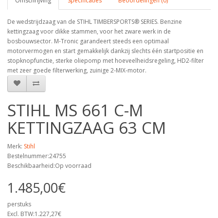
Omschrijving
Specificaties
Beoordelingen (0)
De wedstrijdzaag van de STIHL TIMBERSPORTS® SERIES. Benzine
kettingzaag voor dikke stammen, voor het zware werk in de
bosbouwsector. M-Tronic garandeert steeds een optimaal
motorvermogen en start gemakkelijk dankzij slechts één startpositie en
stopknopfunctie, sterke oliepomp met hoeveelheidsregeling, HD2-filter
met zeer goede filterwerking, zuinige 2-MIX-motor.
STIHL MS 661 C-M
KETTINGZAAG 63 CM
Merk:
Stihl
Bestelnummer:24755
Beschikbaarheid:Op voorraad
1.485,00€
perstuks
Excl. BTW:1.227,27€