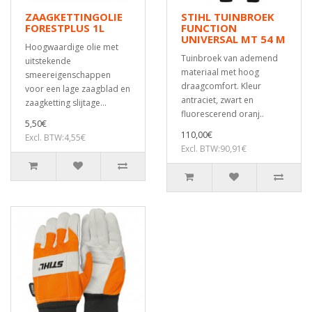
ZAAGKETTINGOLIE
STIHL TUINBROEK
FORESTPLUS 1L
FUNCTION
UNIVERSAL MT 54 M
Hoogwaardige olie met
Tuinbroek van ademend
uitstekende
materiaal met hoog
smeereigenschappen
draagcomfort. Kleur
voor een lage zaagblad en
antraciet, zwart en
zaagketting slijtage...
fluorescerend oranj..
5,50€
110,00€
Excl. BTW:4,55€
Excl. BTW:90,91€