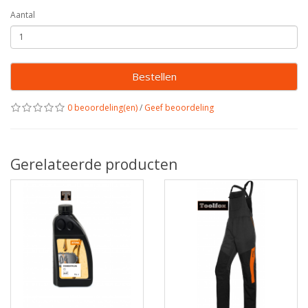
Aantal
Bestellen
0 beoordeling(en)
/
Geef beoordeling
Gerelateerde producten