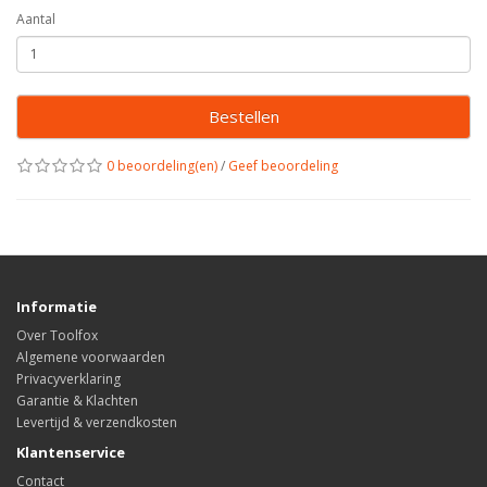
Aantal
Bestellen
0 beoordeling(en)
/
Geef beoordeling
Informatie
Over Toolfox
Algemene voorwaarden
Privacyverklaring
Garantie & Klachten
Levertijd & verzendkosten
Klantenservice
Contact