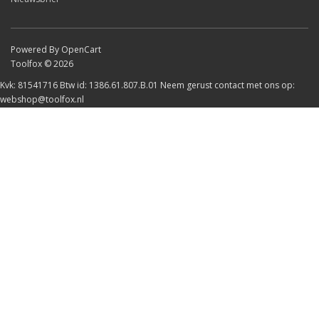
Powered By OpenCart
Toolfox © 2026
Kvk: 81541716 Btw id: 1386.61.807.B.01 Neem gerust contact met ons op:
webshop@toolfox.nl