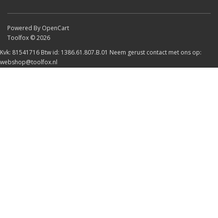
Powered By OpenCart
Toolfox © 2026
Kvk: 81541716 Btw id: 1386.61.807.B.01 Neem gerust contact met ons op:
webshop@toolfox.nl