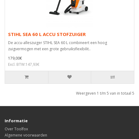
STIHL SEA 60 L ACCU STOFZUIGER
De accu-alleszuiger STIHL SEA 60 L combineert een hoog
zuigvermogen met een grote gebruiksflexibilit..
179,00€
Excl. BTW:147,93€
Weergeven 1 t/m 5 van in totaal 5
Informatie
Over Toolfox
Algemene voorwaarden