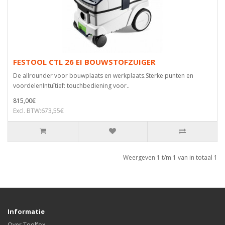
FESTOOL CTL 26 EI BOUWSTOFZUIGER
De allrounder voor bouwplaats en werkplaats.Sterke punten en
voordelenIntuïtief: touchbediening voor..
815,00€
Excl. BTW:673,55€
Weergeven 1 t/m 1 van in totaal 1
Informatie
Over Toolfox