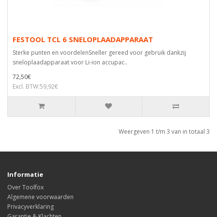
FESTOOL TCL 6 SNELOPLAADAPPARAAT
Sterke punten en voordelenSneller gereed voor gebruik dankzij
sneloplaadapparaat voor Li-ion accupac..
72,50€
Excl. BTW:59,92€
Weergeven 1 t/m 3 van in totaal 3
Informatie
Over Toolfox
Algemene voorwaarden
Privacyverklaring
Garantie & Klachten