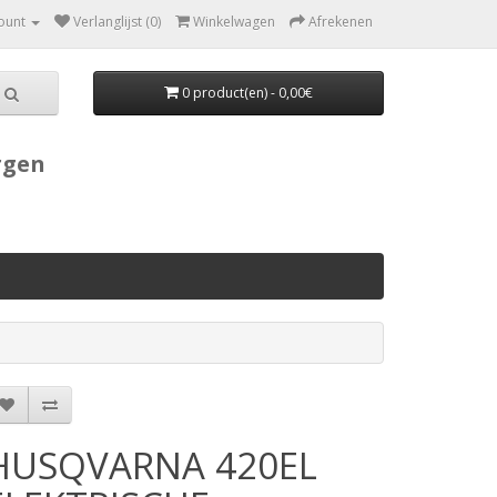
ount
Verlanglijst (0)
Winkelwagen
Afrekenen
0 product(en) - 0,00€
rgen
HUSQVARNA 420EL