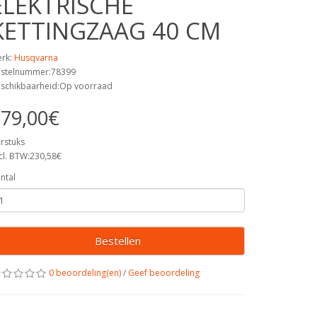
ELEKTRISCHE
KETTINGZAAG 40 CM
rk:
Husqvarna
stelnummer:78399
schikbaarheid:Op voorraad
79,00€
rstuks
cl. BTW:230,58€
ntal
Bestellen
0 beoordeling(en)
/
Geef beoordeling