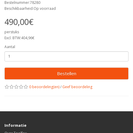
Bestelnummer:78280
Beschikbaarheid:Op voorraad
490,00€
perstuks
Excl. BTW:404,96€
Aantal
Bestellen
0 beoordeling(en)
/
Geef beoordeling
Informatie