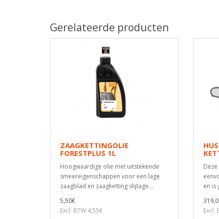
Gerelateerde producten
ZAAGKETTINGOLIE
HUS
FORESTPLUS 1L
KET
Hoogwaardige olie met uitstekende
Deze 
smeereigenschappen voor een lage
eenvo
zaagblad en zaagketting slijtage...
en is
5,50€
319,0
Excl. BTW:4,55€
Excl.