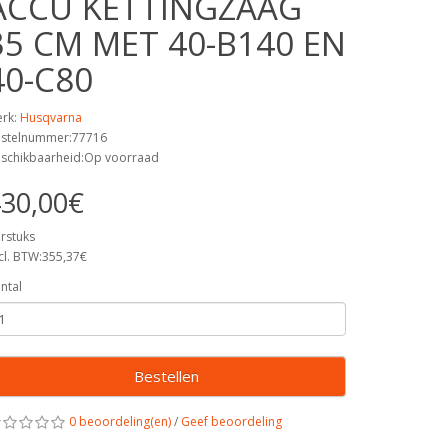
ACCU KETTINGZAAG
35 CM MET 40-B140 EN
40-C80
rk:
Husqvarna
stelnummer:77716
schikbaarheid:Op voorraad
30,00€
rstuks
cl. BTW:355,37€
ntal
Bestellen
0 beoordeling(en)
/
Geef beoordeling