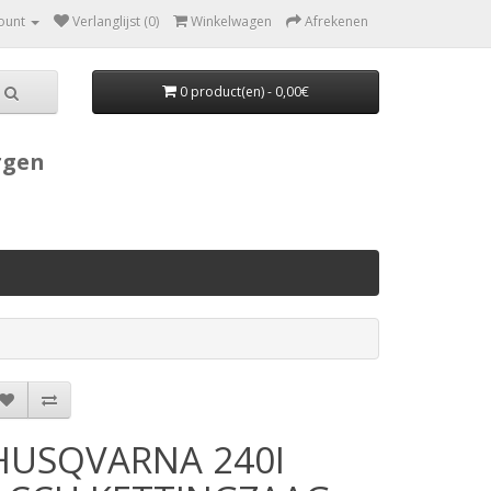
ount
Verlanglijst (0)
Winkelwagen
Afrekenen
0 product(en) - 0,00€
rgen
HUSQVARNA 240I