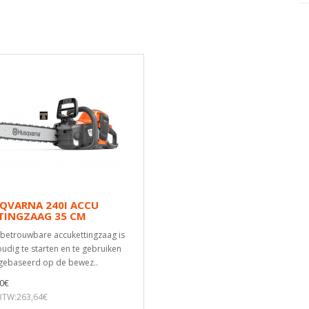
QVARNA 240I ACCU
TINGZAAG 35 CM
betrouwbare accukettingzaag is
udig te starten en te gebruiken
 gebaseerd op de bewez..
0€
 BTW:263,64€