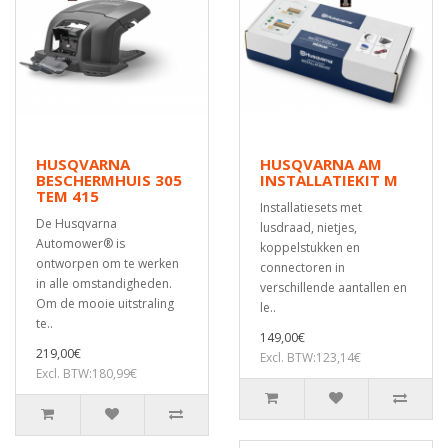
HUSQVARNA
HUSQVARNA AM
BESCHERMHUIS 305
INSTALLATIEKIT M
TEM 415
Installatiesets met
De Husqvarna
lusdraad, nietjes,
Automower® is
koppelstukken en
ontworpen om te werken
connectoren in
in alle omstandigheden.
verschillende aantallen en
Om de mooie uitstraling
le..
te..
149,00€
219,00€
Excl. BTW:123,14€
Excl. BTW:180,99€