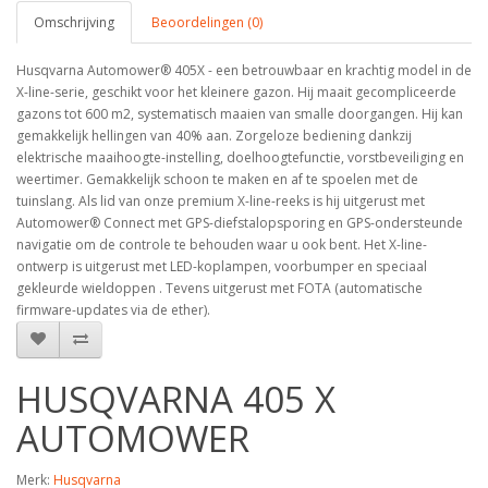
Omschrijving
Beoordelingen (0)
Husqvarna Automower® 405X - een betrouwbaar en krachtig model in de
X-line-serie, geschikt voor het kleinere gazon. Hij maait gecompliceerde
gazons tot 600 m2, systematisch maaien van smalle doorgangen. Hij kan
gemakkelijk hellingen van 40% aan. Zorgeloze bediening dankzij
elektrische maaihoogte-instelling, doelhoogtefunctie, vorstbeveiliging en
weertimer. Gemakkelijk schoon te maken en af te spoelen met de
tuinslang. Als lid van onze premium X-line-reeks is hij uitgerust met
Automower® Connect met GPS-diefstalopsporing en GPS-ondersteunde
navigatie om de controle te behouden waar u ook bent. Het X-line-
ontwerp is uitgerust met LED-koplampen, voorbumper en speciaal
gekleurde wieldoppen . Tevens uitgerust met FOTA (automatische
firmware-updates via de ether).
HUSQVARNA 405 X
AUTOMOWER
Merk:
Husqvarna