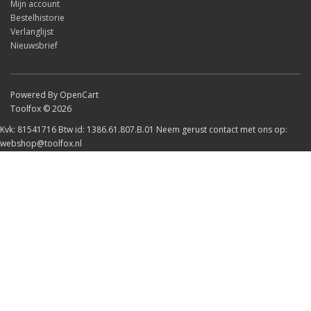
Mijn account
Bestelhistorie
Verlanglijst
Nieuwsbrief
Powered By OpenCart
Toolfox © 2026
Kvk: 81541716 Btw id: 1386.61.807.B.01 Neem gerust contact met ons op:
webshop@toolfox.nl