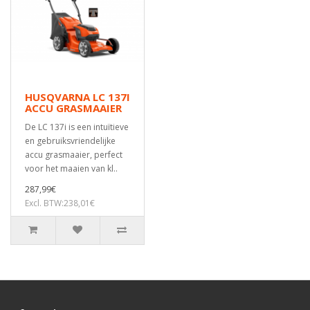
HUSQVARNA LC 137I
ACCU GRASMAAIER
De LC 137i is een intuïtieve
en gebruiksvriendelijke
accu grasmaaier, perfect
voor het maaien van kl..
287,99€
Excl. BTW:238,01€