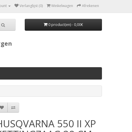
ount
Verlanglijst (0)
Winkelwagen
Afrekenen
0 product(en) - 0,00€
rgen
HUSQVARNA 550 II XP