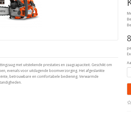
Me
Be
Be
8
pe
Ex
Aa
tingzaag met uitstekende prestaties en zaagcapaciteit. Geschikt om
ampen, evenals voor uitdagende boomverzorging. Het afgeslankte
ficiënte, betrouwbare en comfortabele bediening. Verwarmde
tandigheden.