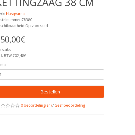
KETTINGZAAG 38 CM
rk:
Husqvarna
stelnummer:78380
schikbaarheid:Op voorraad
50,00€
rstuks
cl. BTW:702,48€
ntal
Bestellen
0 beoordeling(en)
/
Geef beoordeling