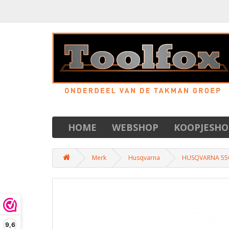
HOME
WEBSHOP
KOOPJESHO
Merk
Husqvarna
HUSQVARNA 550
9,6